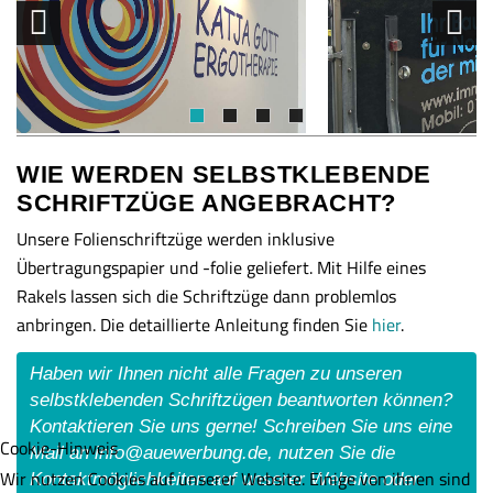
WIE WERDEN SELBSTKLEBENDE
SCHRIFTZÜGE ANGEBRACHT?
Unsere Folienschriftzüge werden inklusive
Übertragungspapier und -folie geliefert. Mit Hilfe eines
Rakels lassen sich die Schriftzüge dann problemlos
anbringen. Die detaillierte Anleitung finden Sie
hier
.
Haben wir Ihnen nicht alle Fragen zu unseren
selbstklebenden Schriftzügen beantworten können?
Kontaktieren Sie uns gerne! Schreiben Sie uns eine
Cookie-Hinweis
Mail an
info@auewerbung.de
, nutzen Sie die
Wir nutzen Cookies auf unserer Website. Einige von ihnen sind
Kontaktmöglichkeiten auf unserer Website oder