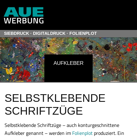
E-Mail
Whatsapp
SIEBDRUCK · DIGITALDRUCK · FOLIENPLOT
AUFKLEBER
SELBST­KLEBENDE
SCHRIFT­ZÜGE
Selbstklebende Schriftzüge – auch konturgeschnittene
Aufkleber genannt – werden im
Folienplot
produziert. Ein