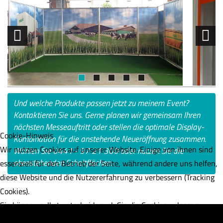
Und welche Produkte passen jetzt zu meinem Event?
Kontaktieren Sie uns. Gerne planen wir gemeinsam Ihren
nächsten Messe­auftritt oder stellen die optimale Display-
Cookie-Hinweis
Kombination für die anstehende Neueröffnung zusammen.
Wir nutzen Cookies auf unserer Website. Einige von ihnen sind
Wählen Sie
0441 - 97 21 300
oder nutzen Sie die
obenstehenden Schaltflächen.
essenziell für den Betrieb der Seite, während andere uns helfen,
diese Website und die Nutzererfahrung zu verbessern (Tracking
Cookies).
Sie können selbst entscheiden, ob Sie die Cookies zulassen
FACEBOOK
INSTAGRAM
möchten. Bitte beachten Sie, dass bei einer Ablehnung womöglic